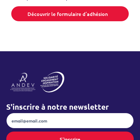
Découvrir le formulaire d’adhésion
S'inscrire à notre newsletter
Accueil – ANDEV
Newsletter
S'inscrire