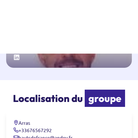
Jessica Jouve
Contactez-nous
Rechercher
William Pacquet
Localisation du
groupe
Arras
+33676567292
hautsdefrance@andev.fr