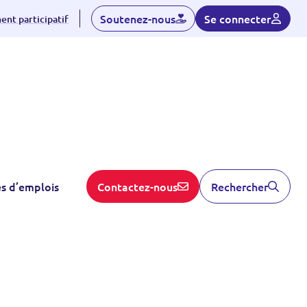
Soutenez-nous
Se connecter
nt participatif
es d’emplois
Contactez-nous
Rechercher
Manifeste ANDEV – Pour une implication des enfants et des
PDF
Enfance et périscolaire
Jeunesse
Ressource libre
23/02/2026
Manifeste ANDEV – Pour une