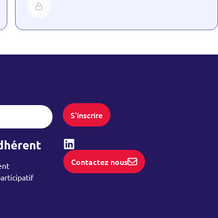
S'inscrire
dhérent
Linked-in
Contactez nous
ent
rticipatif