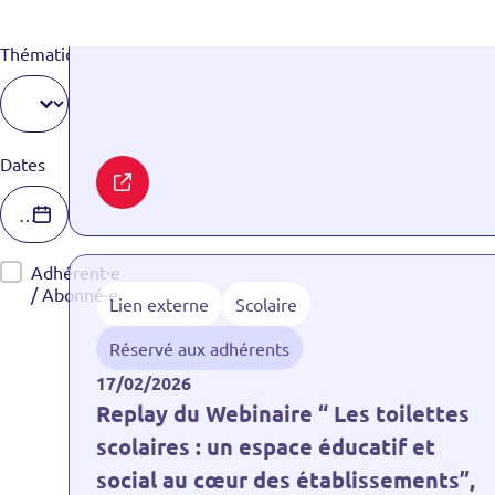
Thématiques
Thématiques
Sélectionnez le contenu
Dates
Dates
Date
Accès
Adhérent·e
/ Abonné·e
Lien externe
Scolaire
Réservé aux adhérents
17/02/2026
Replay du Webinaire “ Les toilettes
scolaires : un espace éducatif et
social au cœur des établissements”,