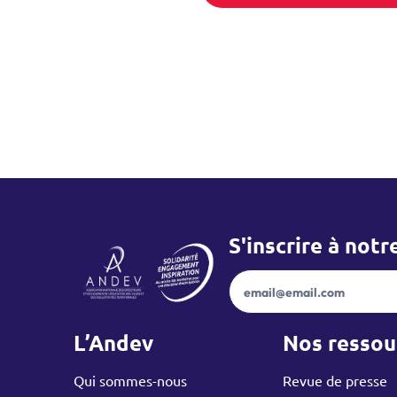
S'inscrire à not
Newslett
L’Andev
Nos ressou
Accueil – ANDEV
Qui sommes-nous
Revue de presse