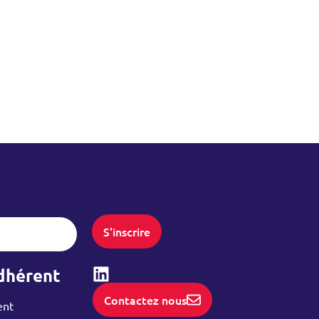
S'inscrire
dhérent
Linked-in
Contactez nous
ent