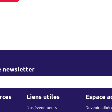
re newsletter
er
rces
Liens utiles
Espace a
Nos événements
Devenir adhér