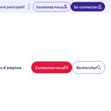
Soutenez-nous
Se connecter
nt participatif
S'inscrire
es d’emplois
Contactez-nous
Rechercher
dhérent
Linked-in
Contactez nous
ent
rticipatif