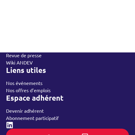
L’Andev
Qui sommes-nous
Contactez-nous
L’équipe
Annuaire des adhérents
Rechercher
Nos groupes régionaux
Nos ressources
Revue de presse
Wiki ANDEV
Liens utiles
Nos événements
Nos offres d’emplois
Espace adhérent
Devenir adhérent
Abonnement participatif
Linked-in