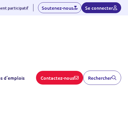
Soutenez-nous
Se connecter
nt participatif
S'inscrire
es d’emplois
Contactez-nous
Rechercher
dhérent
Linked-in
Contactez nous
ent
rticipatif