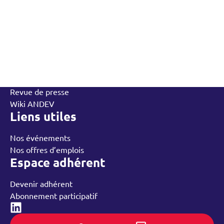
L’Andev
Qui sommes-nous
Contactez-nous
L’équipe
Annuaire des adhérents
Rechercher
Nos groupes régionaux
Nos ressources
Revue de presse
Wiki ANDEV
Liens utiles
Nos événements
Nos offres d’emplois
Espace adhérent
Devenir adhérent
Abonnement participatif
Linked-in