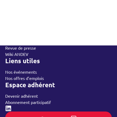
L’Andev
Qui sommes-nous
Contactez-nous
L’équipe
Annuaire des adhérents
Rechercher
Nos groupes régionaux
Nos ressources
Revue de presse
Wiki ANDEV
Liens utiles
Nos événements
Nos offres d’emplois
Espace adhérent
Devenir adhérent
Abonnement participatif
Linked-in