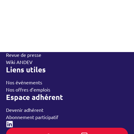
L’Andev
Qui sommes-nous
Contactez-nous
L’équipe
Annuaire des adhérents
Rechercher
Nos groupes régionaux
Nos ressources
Revue de presse
Wiki ANDEV
Liens utiles
Nos événements
Nos offres d’emplois
Espace adhérent
Devenir adhérent
Abonnement participatif
Linked-in