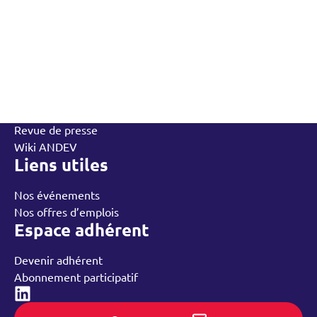
L’Andev
Qui sommes-nous
Contactez-nous
L’équipe
Annuaire des adhérents
Rechercher
Nos groupes régionaux
Nos ressources
Revue de presse
Wiki ANDEV
Liens utiles
Nos événements
Nos offres d’emplois
Espace adhérent
Devenir adhérent
Abonnement participatif
Linked-in