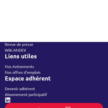
L’Andev
Qui sommes-nous
Contactez-nous
L’équipe
Annuaire des adhérents
Rechercher
Nos groupes régionaux
Nos ressources
Revue de presse
Wiki ANDEV
Liens utiles
Nos événements
Nos offres d’emplois
Espace adhérent
Devenir adhérent
Abonnement participatif
Linked-in