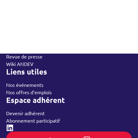
L’Andev
Qui sommes-nous
Contactez-nous
L’équipe
Annuaire des adhérents
Rechercher
Nos groupes régionaux
Nos ressources
Revue de presse
Wiki ANDEV
Liens utiles
Nos événements
Nos offres d’emplois
Espace adhérent
Devenir adhérent
Abonnement participatif
Linked-in