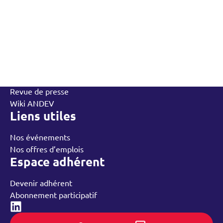
L’Andev
Qui sommes-nous
Contactez-nous
L’équipe
Annuaire des adhérents
Rechercher
Nos groupes régionaux
Nos ressources
Revue de presse
Wiki ANDEV
Liens utiles
Nos événements
Nos offres d’emplois
Espace adhérent
Devenir adhérent
Abonnement participatif
Linked-in