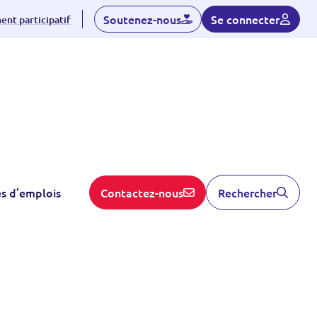
Soutenez-nous
Se connecter
nt participatif
S'inscrire
es d’emplois
Contactez-nous
Rechercher
dhérent
Linked-in
Contactez nous
ent
rticipatif