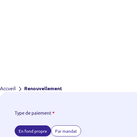
Accueil
Renouvellement
Formulaire
Type de paiement
*
de
renouvellement
En fond propre
Par mandat
d’Adhésion