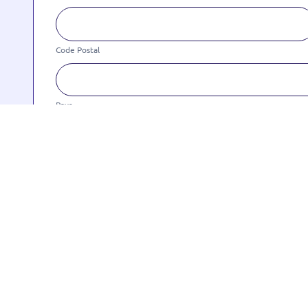
Code
Postal
Code Postal
Pays
Pays
Renseigner bon de commande
*
Déposer un fichier ici ou cliquer pour téléchar