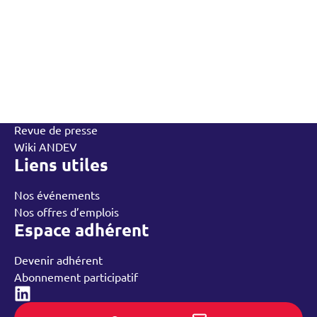
L’Andev
Qui sommes-nous
Contactez-nous
L’équipe
Annuaire des adhérents
Rechercher
Nos groupes régionaux
Nos ressources
Revue de presse
Wiki ANDEV
Liens utiles
Nos événements
Nos offres d’emplois
Espace adhérent
Devenir adhérent
Abonnement participatif
Linked-in