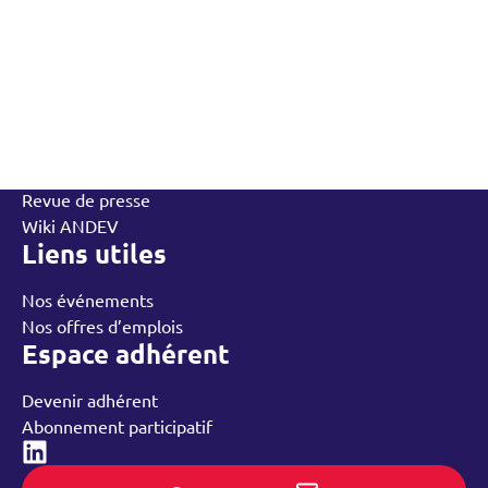
L’Andev
Qui sommes-nous
Contactez-nous
L’équipe
Annuaire des adhérents
Rechercher
Nos groupes régionaux
Nos ressources
Revue de presse
Wiki ANDEV
Liens utiles
Nos événements
Nos offres d’emplois
Espace adhérent
Devenir adhérent
Abonnement participatif
Linked-in