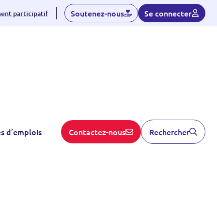
Soutenez-nous
Se connecter
nt participatif
S'inscrire
es d’emplois
Contactez-nous
Rechercher
dhérent
Linked-in
Contactez nous
ent
rticipatif