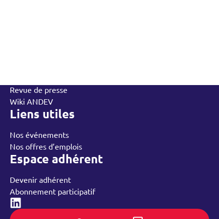
L’Andev
Qui sommes-nous
Contactez-nous
L’équipe
Annuaire des adhérents
Rechercher
Nos groupes régionaux
Nos ressources
Revue de presse
Wiki ANDEV
Liens utiles
Nos événements
Nos offres d’emplois
Espace adhérent
Devenir adhérent
Abonnement participatif
Linked-in