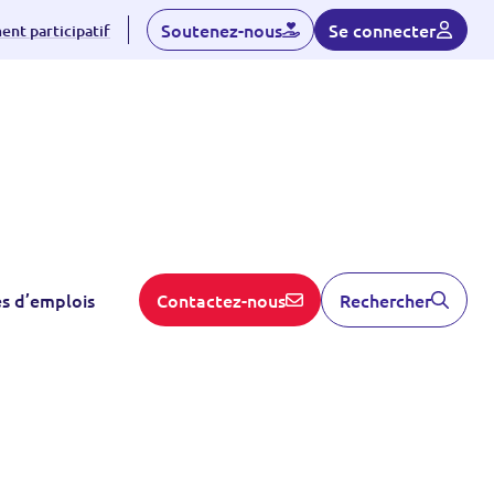
Soutenez-nous
Se connecter
nt participatif
S'inscrire
es d’emplois
Contactez-nous
Rechercher
dhérent
Linked-in
Contactez nous
ent
rticipatif