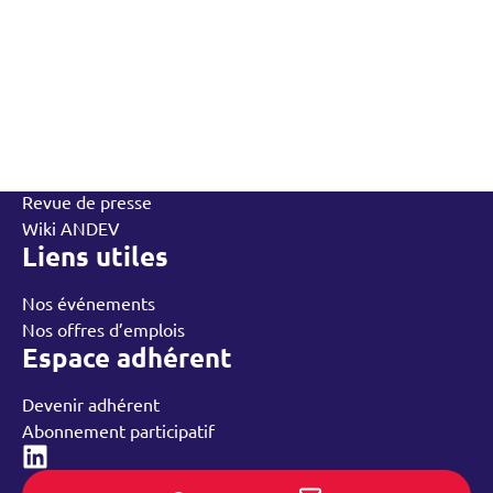
L’Andev
Qui sommes-nous
Contactez-nous
L’équipe
Annuaire des adhérents
Rechercher
Nos groupes régionaux
Nos ressources
Revue de presse
Wiki ANDEV
Liens utiles
Nos événements
Nos offres d’emplois
Espace adhérent
Devenir adhérent
Abonnement participatif
Linked-in